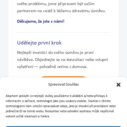
svého problému, jsme připraveni být vaším
partnerem na cestě k Vašemu zdravému úsměvu.
Děkujeme, že jste s námi!
Udělejte první krok
Nejlepší investicí do svého úsměvu je první
návštěva. Objednejte se na konzultaci nebo vstupní
vyšetření — pohodlně online z domova.
Objednat se online
Spravovat Souhlas
Abychom poskytli co nejlepší služby, používáme k ukládání a/nebo přístupu k
informacím o zařízení, technologie jako jsou soubory cookies. Souhlas s těmito
technologiemi nám umožní zpracovávat údaje, jako je chování při procházení nebo
Těšíme se na vás,
jedinečná ID na tomto webu. Nesouhlas nebo odvolání souhlasu může nepříznivě
ovlivnit určité vlastnosti a funkce.
tým Esthesion