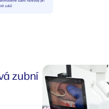
snímatelné zubní náhrady při
átě zubů
vá zubní