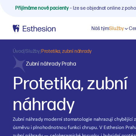
Přijímáme nové pacienty
– lze se objednat online z poh
Náš tým
Služby
Ce
Úvod
/
Služby
/
Protetika, zubní náhrady
Zubní náhrady Praha
Protetika, zubní
náhrady
Zubní náhrady moderní stomatologie nahrazují chybějící zu
úsměvu i plnohodnotnou funkci chrupu. V Esthesion Praha
zubní náhrady — celokeramické korunky, i hybridní protéz