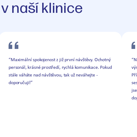
 v naší klinice
“Maximální spokojenost z již první návštěvy. Ochotný
“N
personál, krásné prostředí, rychlá komunikace. Pokud
vý
stále váháte nad návštěvou, tak už neváhejte -
Př
doporučuji!”
se
js
do