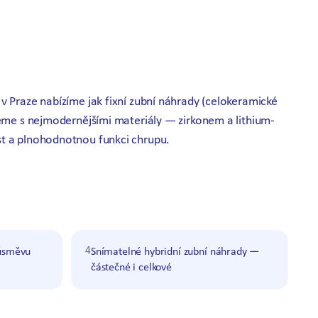
v Praze nabízíme jak fixní zubní náhrady (celokeramické
jeme s nejmodernějšími materiály — zirkonem a lithium-
st a plnohodnotnou funkci chrupu.
4
 úsměvu
Snímatelné hybridní zubní náhrady —
částečné i celkové