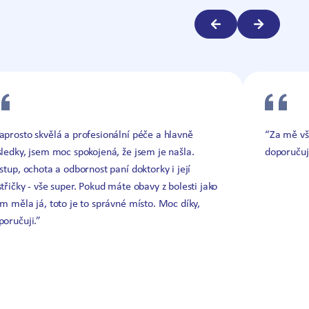
aprosto skvělá a profesionální péče a hlavně
“Za mě vš
sledky, jsem moc spokojená, že jsem je našla.
doporučuj
ístup, ochota a odbornost paní doktorky i její
střičky - vše super. Pokud máte obavy z bolesti jako
em měla já, toto je to správné místo. Moc díky,
poručuji.”