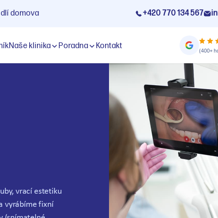
odlí domova
+420 770 134 567
i
ník
Naše klinika
Poradna
Kontakt
(400+ h
by, vrací estetiku
 vyrábíme fixní
y (snímatelné