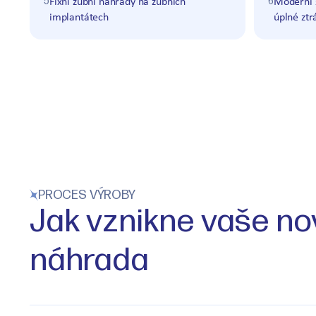
5
6
Fixní zubní náhrady na zubních
Moderní 
implantátech
úplné ztr
PROCES VÝROBY
Jak vznikne vaše no
náhrada