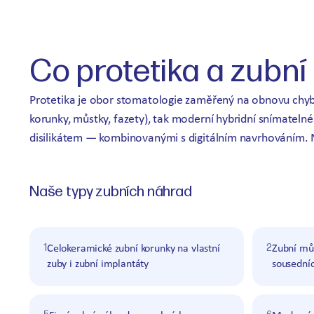
Co protetika a zubní
Protetika je obor stomatologie zaměřený na obnovu chyběj
korunky, můstky, fazety), tak moderní hybridní snímateln
disilikátem — kombinovanými s digitálním navrhováním. N
Naše typy zubních náhrad
1
2
Celokeramické zubní korunky na vlastní
Zubní můs
zuby i zubní implantáty
sousední