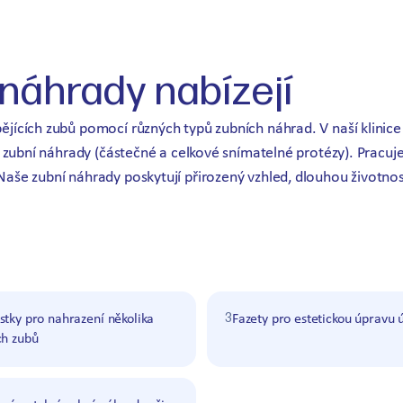
 náhrady nabízejí
ících zubů pomocí různých typů zubních náhrad. V naší klinice 
é zubní náhrady (částečné a celkové snímatelné protézy). Pracu
aše zubní náhrady poskytují přirozený vzhled, dlouhou životno
3
tky pro nahrazení několika
Fazety pro estetickou úpravu
ch zubů