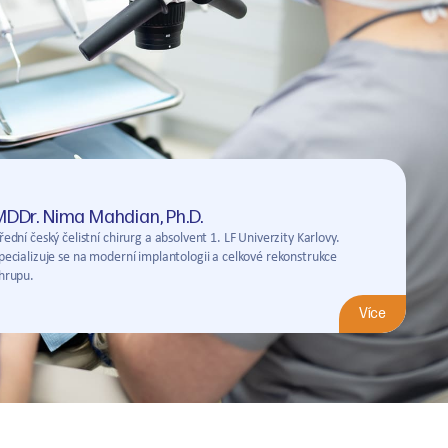
MDDr. Nima Mahdian, Ph.D.
řední český čelistní chirurg a absolvent 1. LF Univerzity Karlovy.
pecializuje se na moderní implantologii a celkové rekonstrukce
hrupu.
Více