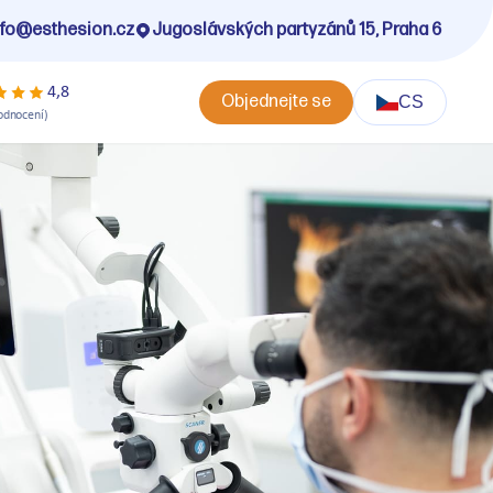
nfo@esthesion.cz
Jugoslávských partyzánů 15, Praha 6
4,8
Objednejte se
CS
odnocení)