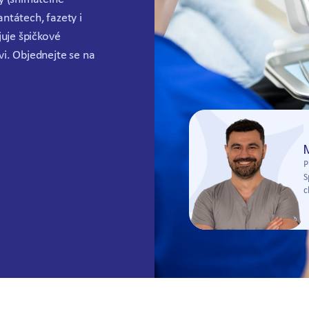
ntátech, fazety i
juje špičkové
i. Objednejte se na
P
S
c